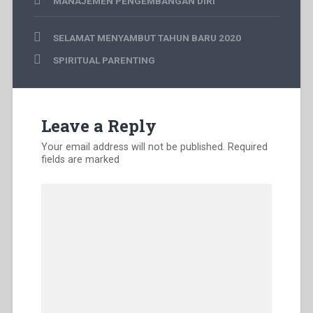
MANAJEMEN PENGEMBANGAN DIRI
berpikir
,
Post
enam
SELAMAT MENYAMBUT TAHUN BARU 2020
navigation
pola
SPIRITUAL PARENTING
berpikir
,
enam
topi
pola
berpikir
,
Leave a Reply
fredy
kurniawan
,
Your email address will not be published.
Required
pola
fields are marked
pikir
,
www.fredykurniawan.com