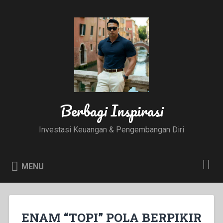
Skip
to
Search
content
Berbagi Inspirasi
Investasi Keuangan & Pengembangan Diri
MENU
ENAM “TOPI” POLA BERPIKIR