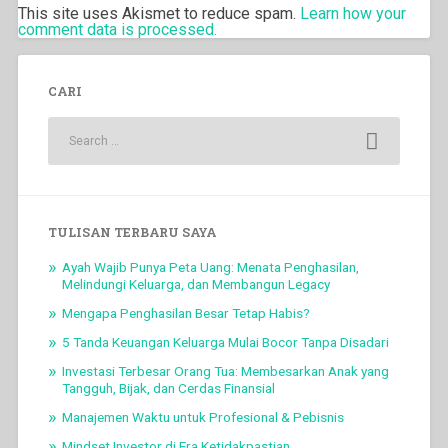
This site uses Akismet to reduce spam.
Learn how your
comment data is processed.
CARI
TULISAN TERBARU SAYA
Ayah Wajib Punya Peta Uang: Menata Penghasilan,
Melindungi Keluarga, dan Membangun Legacy
Mengapa Penghasilan Besar Tetap Habis?
5 Tanda Keuangan Keluarga Mulai Bocor Tanpa Disadari
Investasi Terbesar Orang Tua: Membesarkan Anak yang
Tangguh, Bijak, dan Cerdas Finansial
Manajemen Waktu untuk Profesional & Pebisnis
Mindset Investor di Era Ketidakpastian