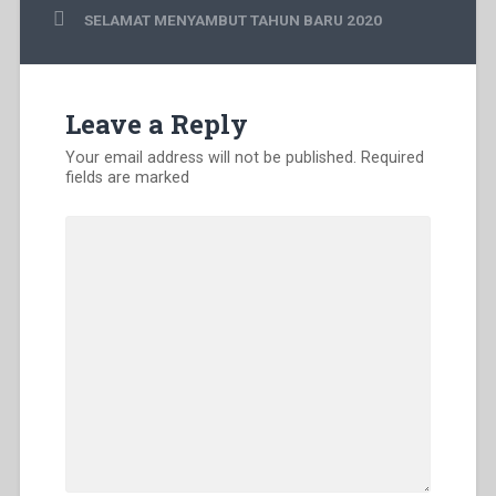
kebebasan
SELAMAT MENYAMBUT TAHUN BARU 2020
financial
,
kebebasan
keuangan
masa
depan
,
Leave a Reply
memahami
keuangan
,
Your email address will not be published.
Required
www.fredykurniawan.com
fields are marked