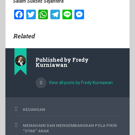
Salam Sukses Sejahtera
Facebook
Twitter
WhatsApp
Telegram
Line
Messenger
Related
Published by
Fredy
Kurniawan
View all posts by Fredy Kurniawan
KEUANGAN
fredy
Post
kurniawan
,
MEMAHAMI DAN MENGEMBANGKAN POLA PIKIR
navigation
fredykurniawan.com
,
“OTAK” ANAK