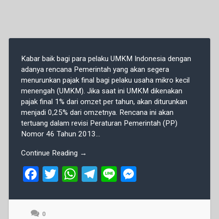
Kabar baik bagi para pelaku UMKM Indonesia dengan
adanya rencana Pemerintah yang akan segera
menurunkan pajak final bagi pelaku usaha mikro kecil
menengah (UMKM). Jika saat ini UMKM dikenakan
pajak final 1% dari omzet per tahun, akan diturunkan
menjadi 0,25% dari omzetnya. Rencana ini akan
tertuang dalam revisi Peraturan Pemerintah (PP)
Nomor 46 Tahun 2013...
Continue Reading →
F
T
W
T
Li
M
a
wi
h
el
n
es
ce
tt
at
e
e
se
0