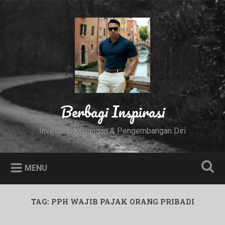
Skip
to
Search
content
Berbagi Inspirasi
Investasi Keuangan & Pengembangan Diri
MENU
TAG:
PPH WAJIB PAJAK ORANG PRIBADI