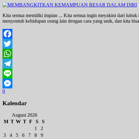
Kita semua memiliki impian ... Kita semua ingin meyakini dari lubuk
menyentuh kehidupan orang lain dengan cara yang unik, dan kita bisa 
Facebook
Twitter
WhatsApp
Telegram
Line
0
Messenger
Kalendar
August 2026
M
T
W
T
F
S
S
1
2
3
4
5
6
7
8
9