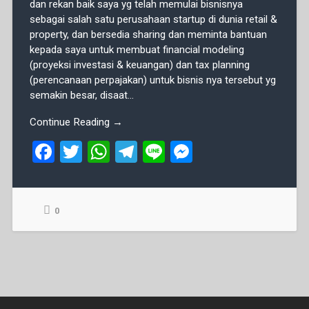
dan rekan baik saya yg telah memulai bisnisnya
sebagai salah satu perusahaan startup di dunia retail &
property, dan bersedia sharing dan meminta bantuan
kepada saya untuk membuat financial modeling
(proyeksi investasi & keuangan) dan tax planning
(perencanaan perpajakan) untuk bisnis nya tersebut yg
semakin besar, disaat...
Continue Reading →
F
T
W
T
Li
M
a
wi
h
el
n
es
ce
tt
at
e
e
se
b
er
s
gr
n
0
o
A
a
g
o
p
m
er
k
p