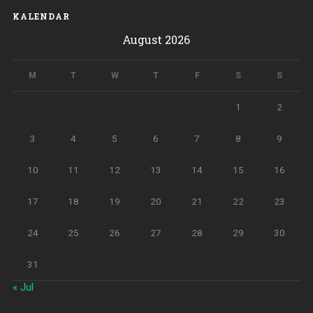
o
p
m
er
KALENDAR
k
p
August 2026
M
T
W
T
F
S
S
1
2
3
4
5
6
7
8
9
10
11
12
13
14
15
16
17
18
19
20
21
22
23
24
25
26
27
28
29
30
31
« Jul