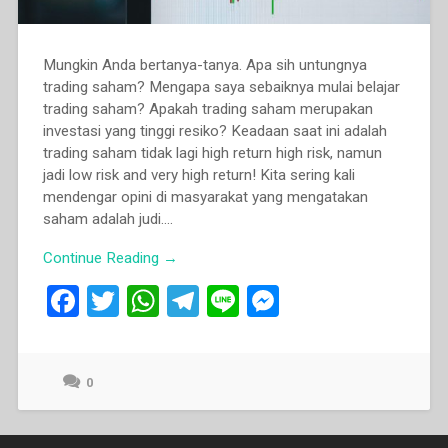
Mungkin Anda bertanya-tanya. Apa sih untungnya
trading saham? Mengapa saya sebaiknya mulai belajar
trading saham? Apakah trading saham merupakan
investasi yang tinggi resiko? Keadaan saat ini adalah
trading saham tidak lagi high return high risk, namun
jadi low risk and very high return! Kita sering kali
mendengar opini di masyarakat yang mengatakan
saham adalah judi....
Continue Reading →
F
T
W
T
Li
M
a
wi
h
el
n
es
ce
tt
at
e
e
se
0
b
er
s
gr
n
o
A
a
g