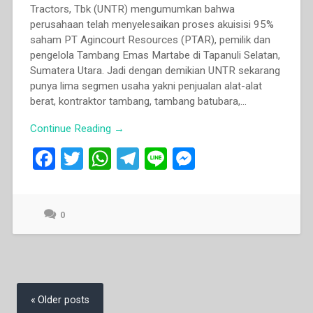
Tractors, Tbk (UNTR) mengumumkan bahwa
perusahaan telah menyelesaikan proses akuisisi 95%
saham PT Agincourt Resources (PTAR), pemilik dan
pengelola Tambang Emas Martabe di Tapanuli Selatan,
Sumatera Utara. Jadi dengan demikian UNTR sekarang
punya lima segmen usaha yakni penjualan alat-alat
berat, kontraktor tambang, tambang batubara,...
Continue Reading →
F
T
W
T
Li
M
a
wi
h
el
n
es
ce
tt
at
e
e
se
0
b
er
s
gr
n
o
A
a
g
o
p
m
er
k
p
Posts
navigation
Older posts